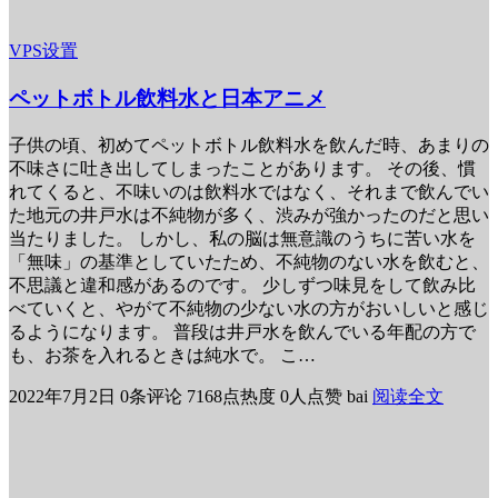
VPS设置
ペットボトル飲料水と日本アニメ
子供の頃、初めてペットボトル飲料水を飲んだ時、あまりの
不味さに吐き出してしまったことがあります。 その後、慣
れてくると、不味いのは飲料水ではなく、それまで飲んでい
た地元の井戸水は不純物が多く、渋みが強かったのだと思い
当たりました。 しかし、私の脳は無意識のうちに苦い水を
「無味」の基準としていたため、不純物のない水を飲むと、
不思議と違和感があるのです。 少しずつ味見をして飲み比
べていくと、やがて不純物の少ない水の方がおいしいと感じ
るようになります。 普段は井戸水を飲んでいる年配の方で
も、お茶を入れるときは純水で。 こ…
2022年7月2日
0条评论
7168点热度
0人点赞
bai
阅读全文