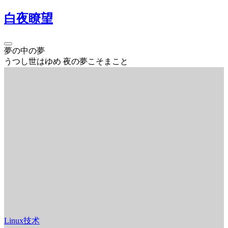
白夜瞭望
夢の中の夢
うつし世はゆめ 夜の夢こそまこと
Linux技术