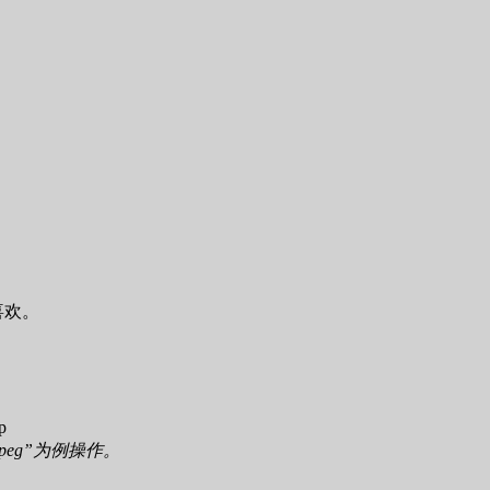
喜欢。
p
mpeg”为例操作。