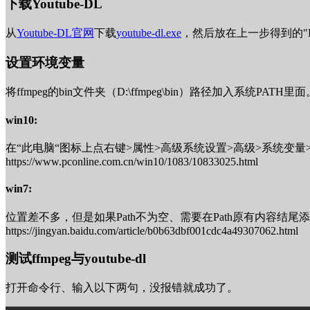
下载Youtube-DL
从
Youtube-DL官网
下载
youtube-dl.exe
，然后放在上一步得到的"D:\f
设置环境变量
将ffmpeg的bin文件夹（D:\ffmpeg\bin）路径加入系统PATH里面
win10:
在“此电脑“图标上点右键>属性>高级系统设置>高级>系统变量>找
https://www.pconline.com.cn/win10/1083/10833025.html
win7:
位置差不多，但是如果Path不为空、需要在Path原有内容结尾
https://jingyan.baidu.com/article/b0b63dbf001cdc4a49307062.html
测试ffmpeg与youtube-dl
打开命令行、输入以下两句，没报错就成功了。