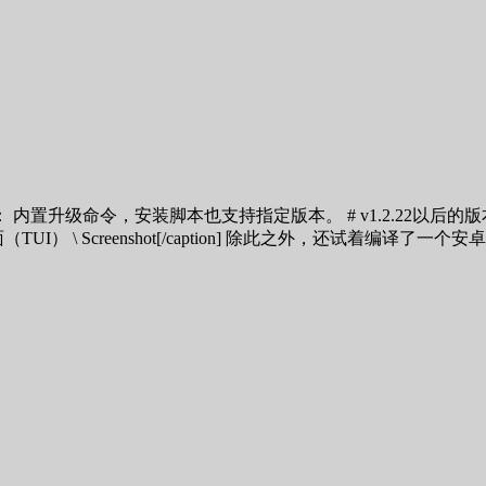
级命令，安装脚本也支持指定版本。 # v1.2.22以后的版本可用。
ion v1.2.22 命令行界面（TUI） \ Screenshot[/caption] 除此之