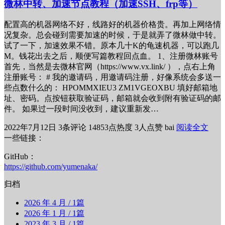
微林中转、加速节点教程（加速SSH、frp等）
配置高的机器网络不好，线路好的机器价格贵。再加上网络情
况复杂。总会碰到需要加速的时候，于是就弄了微林做中转。
试了一下，加速效果不错。原本几十K的龟速机器，可以跑几
M。钱花出去之后，顺便写篇教程回点血。 1、注册微林账号
首先，当然是去微林官网（https://www.vx.link/ ），点右上角
注册账号： # 我的邀请码，用邀请码注册，好像系统会多送一
些点数什么的： HPOMMXIEU3 ZM1VGEOXBU 填好邮箱地
址、密码。点按钮获取验证码，邮箱就会收到附有验证码的邮
件。 如果过一段时间没收到，建议重新发…
2022年7月12日
3条评论
14853点热度
3人点赞
bai
阅读全文
一些链接：
GitHub：
https://github.com/yumenaka/
归档
2026 年 4 月
/ 1篇
2026 年 1 月
/ 1篇
2023 年 3 月
/ 1篇