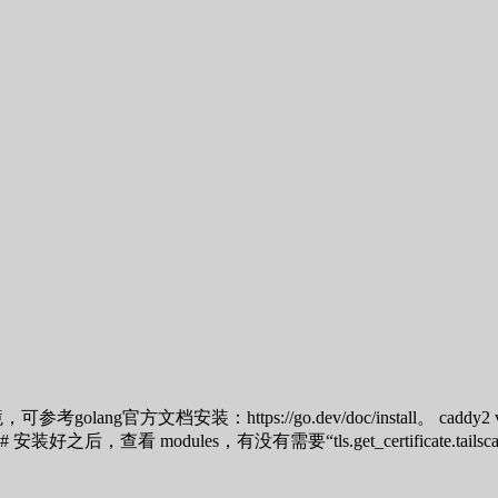
golang官方文档安装：https://go.dev/doc/install。 caddy2 
modules，有没有需要“tls.get_certificate.tailscale”。 